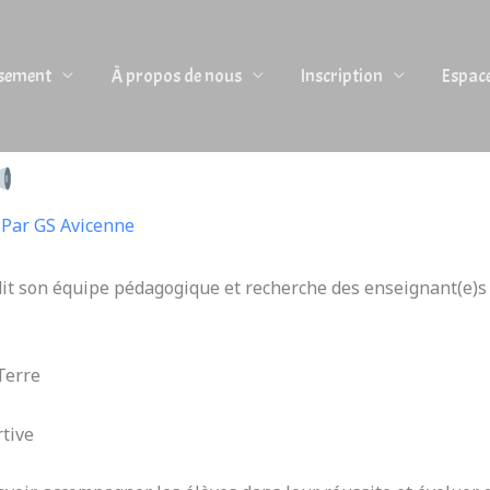
ssement
À propos de nous
Inscription
Espac
 Par
GS Avicenne
it son équipe pédagogique et recherche des enseignant(e)s 
 Terre
tive