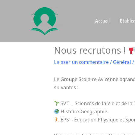
Aller
au
contenu
Accueil
Établi
Nous recrutons !
Laisser un commentaire
/
Général
/
Le Groupe Scolaire Avicenne agrand
suivantes :
SVT – Sciences de la Vie et de la
Histoire-Géographie
EPS – Éducation Physique et Spor