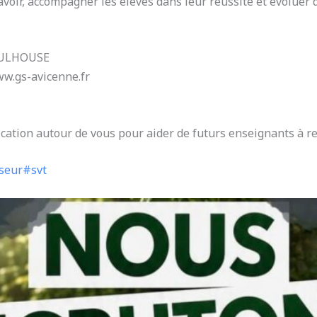
avoir, accompagner les élèves dans leur réussite et évolu
 MULHOUSE
ww.gs-avicenne.fr
ication autour de vous pour aider de futurs enseignants à r
seur
#svt