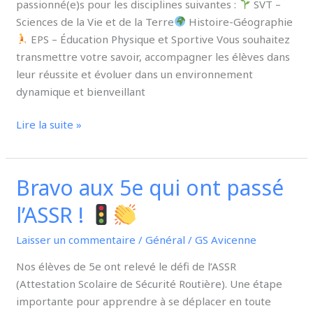
passionné(e)s pour les disciplines suivantes :
SVT –
Sciences de la Vie et de la Terre
Histoire-Géographie
EPS – Éducation Physique et Sportive Vous souhaitez
transmettre votre savoir, accompagner les élèves dans
leur réussite et évoluer dans un environnement
dynamique et bienveillant
Lire la suite »
Bravo aux 5e qui ont passé
Bravo
aux
l’ASSR !
5e
qui
Laisser un commentaire
/
Général
/
GS Avicenne
ont
Nos élèves de 5e ont relevé le défi de l’ASSR
passé
(Attestation Scolaire de Sécurité Routière). Une étape
l’ASSR
importante pour apprendre à se déplacer en toute
!