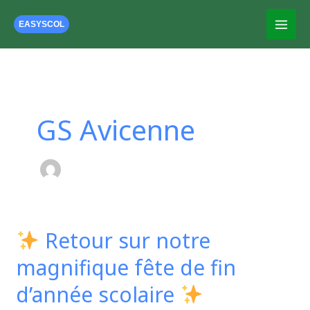
Aller
au
EASYSCOL
contenu
GS Avicenne
Retour sur notre
Retour
magnifique fête de fin
sur
notre
d’année scolaire
magnifique