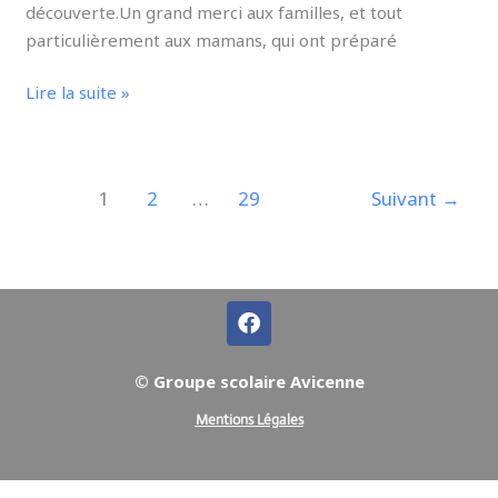
découverte.Un grand merci aux familles, et tout
particulièrement aux mamans, qui ont préparé
Lire la suite »
1
2
…
29
Suivant
→
F
a
c
e
© Groupe scolaire Avicenne
b
o
Mentions Légales
o
k