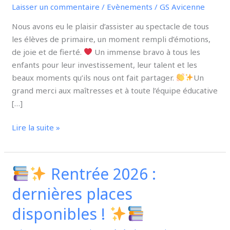
Laisser un commentaire
/
Evènements
/
GS Avicenne
fête
de
Nous avons eu le plaisir d’assister au spectacle de tous
fin
les élèves de primaire, un moment rempli d’émotions,
d’année
de joie et de fierté.
Un immense bravo à tous les
scolaire
enfants pour leur investissement, leur talent et les
beaux moments qu’ils nous ont fait partager.
Un
grand merci aux maîtresses et à toute l’équipe éducative
[…]
Lire la suite »
Rentrée 2026 :
dernières places
Rentrée
2026
disponibles !
: