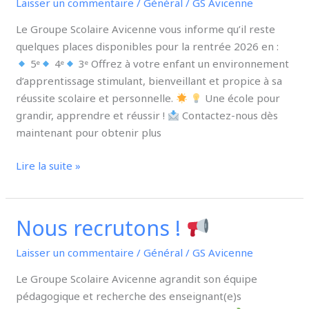
Laisser un commentaire
/
Général
/
GS Avicenne
dernières
places
Le Groupe Scolaire Avicenne vous informe qu’il reste
disponibles
quelques places disponibles pour la rentrée 2026 en :
!
5ᵉ
4ᵉ
3ᵉ Offrez à votre enfant un environnement
d’apprentissage stimulant, bienveillant et propice à sa
réussite scolaire et personnelle.
Une école pour
grandir, apprendre et réussir !
Contactez-nous dès
maintenant pour obtenir plus
Lire la suite »
Nous recrutons !
Nous
recrutons
Laisser un commentaire
/
Général
/
GS Avicenne
!
Le Groupe Scolaire Avicenne agrandit son équipe
pédagogique et recherche des enseignant(e)s