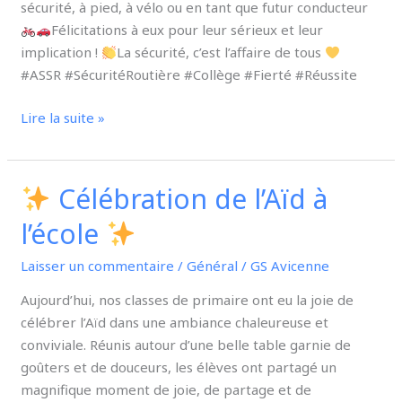
sécurité, à pied, à vélo ou en tant que futur conducteur
Félicitations à eux pour leur sérieux et leur
implication !
La sécurité, c’est l’affaire de tous
#ASSR #SécuritéRoutière #Collège #Fierté #Réussite
Lire la suite »
Célébration de l’Aïd à
Célébration
l’école
de
l’Aïd
Laisser un commentaire
/
Général
/
GS Avicenne
à
Aujourd’hui, nos classes de primaire ont eu la joie de
l’école
célébrer l’Aïd dans une ambiance chaleureuse et
conviviale. Réunis autour d’une belle table garnie de
goûters et de douceurs, les élèves ont partagé un
magnifique moment de joie, de partage et de