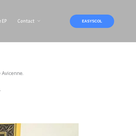
e EP
Contact
EASYSCOL
e Avicenne.
.