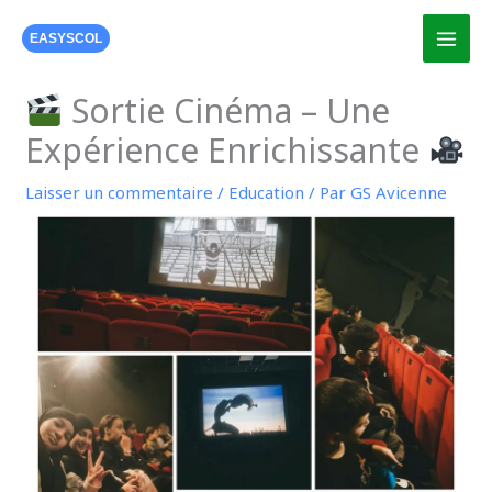
Aller
au
EASYSCOL
contenu
Sortie Cinéma – Une
Expérience Enrichissante
Laisser un commentaire
/
Education
/ Par
GS Avicenne