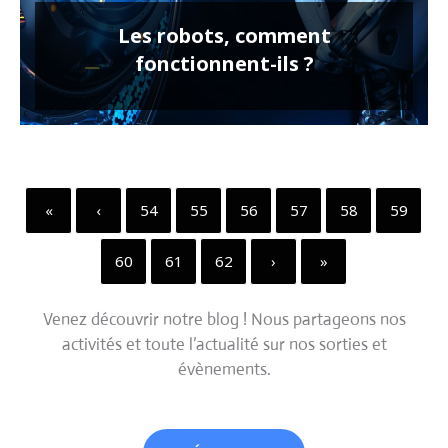
Les robots, comment
fonctionnent-ils ?
«
‹
54
55
56
57
58
59
60
61
62
›
»
Venez découvrir notre blog ! Nous partageons nos
activités et toute l’actualité sur nos sorties et
évènements.